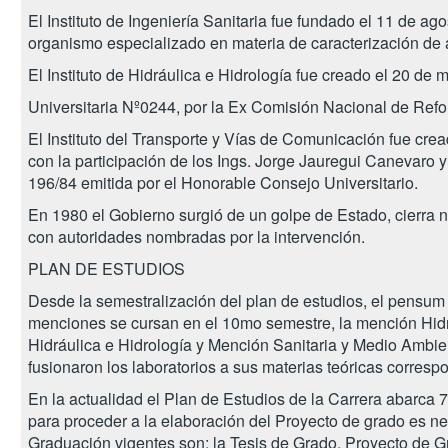
El Instituto de Ingeniería Sanitaria fue fundado el 11 de a
organismo especializado en materia de caracterización de
El Instituto de Hidráulica e Hidrología fue creado el 20 d
Universitaria Nº0244, por la Ex Comisión Nacional de Refo
El Instituto del Transporte y Vías de Comunicación fue cread
con la participación de los Ings. Jorge Jauregui Canevaro
196/84 emitida por el Honorable Consejo Universitario.
En 1980 el Gobierno surgió de un golpe de Estado, cierra 
con autoridades nombradas por la intervención.
PLAN DE ESTUDIOS
Desde la semestralización del plan de estudios, el pensum 
menciones se cursan en el 10mo semestre, la mención Hidrá
Hidráulica e Hidrología y Mención Sanitaria y Medio Ambie
fusionaron los laboratorios a sus materias teóricas corresp
En la actualidad el Plan de Estudios de la Carrera abarca
para proceder a la elaboración del Proyecto de grado es n
Graduación vigentes son: la Tesis de Grado, Proyecto de G