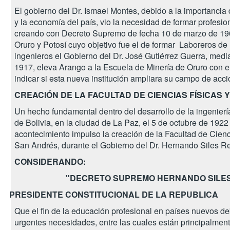
El gobierno del Dr. Ismael Montes, debido a la importancia 
y la economía del país, vio la necesidad de formar profesi
creando con Decreto Supremo de fecha 10 de marzo de 190
Oruro y Potosí cuyo objetivo fue el de formar Laboreros de
ingenieros el Gobierno del Dr. José Gutiérrez Guerra, med
1917, eleva Arango a la Escuela de Minería de Oruro con e
indicar si esta nueva institución ampliara su campo de acci
CREACIÓN DE LA FACULTAD DE CIENCIAS FÍSICAS 
Un hecho fundamental dentro del desarrollo de la ingenierí
de Bolivia, en la ciudad de La Paz, el 5 de octubre de 1922
acontecimiento impulso la creación de la Facultad de Cien
San Andrés, durante el Gobierno del Dr. Hernando Siles Rey
CONSIDERANDO:
"DECRETO SUPREMO HERNANDO SILE
PRESIDENTE CONSTITUCIONAL DE LA REPUBLICA
Que el fin de la educación profesional en países nuevos d
urgentes necesidades, entre las cuales están principalmente