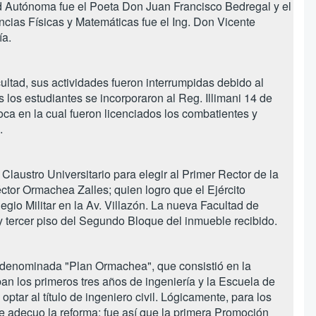
ad Autónoma fue el Poeta Don Juan Francisco Bedregal y el
cias Físicas y Matemáticas fue el Ing. Don Vicente
ía.
ltad, sus actividades fueron interrumpidas debido al
s los estudiantes se incorporaron al Reg. Illimani 14 de
poca en la cual fueron licenciados los combatientes y
.
 Claustro Universitario para elegir al Primer Rector de la
tor Ormachea Zalles; quien logro que el Ejército
gio Militar en la Av. Villazón. La nueva Facultad de
 tercer piso del Segundo Bloque del inmueble recibido.
a denominada "Plan Ormachea", que consistió en la
an los primeros tres años de ingeniería y la Escuela de
ptar al título de ingeniero civil. Lógicamente, para los
 adecuo la reforma; fue así que la primera Promoción