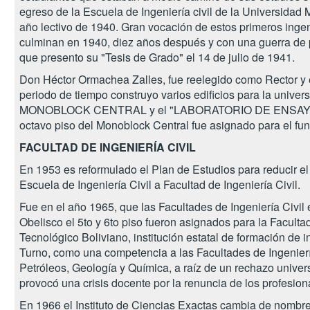
egreso de la Escuela de Ingeniería civil de la Universidad
año lectivo de 1940. Gran vocación de estos primeros ingeni
culminan en 1940, diez años después y con una guerra de 
que presento su "Tesis de Grado" el 14 de julio de 1941.
Don Héctor Ormachea Zalles, fue reelegido como Rector y e
periodo de tiempo construyo varios edificios para la univ
MONOBLOCK CENTRAL y el "LABORATORIO DE ENSAYO DE 
octavo piso del Monoblock Central fue asignado para el fun
FACULTAD DE INGENIERÍA CIVIL
En 1953 es reformulado el Plan de Estudios para reducir el
Escuela de Ingeniería Civil a Facultad de Ingeniería Civil.
Fue en el año 1965, que las Facultades de Ingeniería Civil e
Obelisco el 5to y 6to piso fueron asignados para la Facultad d
Tecnológico Boliviano, institución estatal de formación de 
Turno, como una competencia a las Facultades de Ingeniería
Petróleos, Geología y Química, a raíz de un rechazo univers
provocó una crisis docente por la renuncia de los profesi
En 1966 el Instituto de Ciencias Exactas cambia de nombr