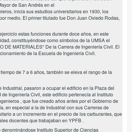
 Mayor de San Andrés en el
eros, inicia sus estudios universitarios en 1930, los
por medio. El primer titulado fue Don Juan Oviedo Rodas,
jercicio estas funciones durante doce años, en este
ersidad, constituyéndose como símbolos de la UMSA el
MATERIALES" De la Carrera de Ingeniería Civil. El
cionamiento de la Escuela de Ingeniería Civil.
 tiempo de 7 a 6 años, también se eleva el rango de la
 Industrial, pasaron a ocupar el edificio en la Plaza del
e Ingeniería Civil, este edificio pertenecía al Instituto
ingenieros , que fue creado años antes por el Gobierno de
, en especial a la de Industrial con sus Carreras de
itario a un incremento en el precio de los carburantes, que
onales docentes que trabajaban en YPFB .
e denominándose Instituto Superior de Ciencias