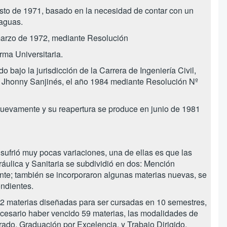
gosto de 1971, basado en la necesidad de contar con un
 aguas.
e marzo de 1972, mediante Resolución
rma Universitaria.
o bajo la jurisdicción de la Carrera de Ingeniería Civil,
 y Jhonny Sanjinés, el año 1984 mediante Resolución Nº
nuevamente y su reapertura se produce en junio de 1981
sufrió muy pocas variaciones, una de ellas es que las
ulica y Sanitaria se subdividió en dos: Mención
nte; también se incorporaron algunas materias nuevas, se
ondientes.
 72 materias diseñadas para ser cursadas en 10 semestres,
ecesario haber vencido 59 materias, las modalidades de
rado, Graduación por Excelencia, y Trabajo Dirigido.