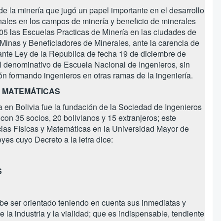
de la minería que jugó un papel importante en el desarrollo
onales en los campos de minería y beneficio de minerales
5 las Escuelas Practicas de Minería en las ciudades de
 Minas y Beneficiadores de Minerales, ante la carencia de
iante Ley de la Republica de fecha 19 de diciembre de
l denominativo de Escuela Nacional de Ingenieros, sin
ón formando ingenieros en otras ramas de la ingeniería.
Y MATEMÁTICAS
a en Bolivia fue la fundación de la Sociedad de Ingenieros
 con 35 socios, 20 bolivianos y 15 extranjeros; este
cias Físicas y Matemáticas en la Universidad Mayor de
es cuyo Decreto a la letra dice:
S
ebe ser orientado teniendo en cuenta sus inmediatas y
 la industria y la vialidad; que es indispensable, tendiente