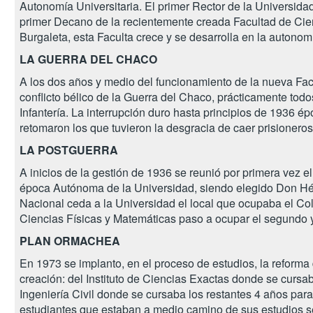
Autonomía Universitaria. El primer Rector de la Universid
primer Decano de la recientemente creada Facultad de Cien
Burgaleta, esta Faculta crece y se desarrolla en la autonom
LA GUERRA DEL CHACO
A los dos años y medio del funcionamiento de la nueva Facu
conflicto bélico de la Guerra del Chaco, prácticamente todo
Infantería. La interrupción duro hasta principios de 1936 é
retomaron los que tuvieron la desgracia de caer prisioneros
LA POSTGUERRA
A inicios de la gestión de 1936 se reunió por primera vez el
época Autónoma de la Universidad, siendo elegido Don Héc
Nacional ceda a la Universidad el local que ocupaba el Cole
Ciencias Físicas y Matemáticas paso a ocupar el segundo y
PLAN ORMACHEA
En 1973 se implanto, en el proceso de estudios, la reform
creación: del Instituto de Ciencias Exactas donde se cursab
Ingeniería Civil donde se cursaba los restantes 4 años para o
estudiantes que estaban a medio camino de sus estudios se