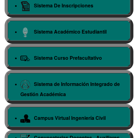
Sistema De Inscripciones
Sistema Académico Estudiantil
Sistema Curso Prefacultativo
Sistema de Información Integrado de
Gestión Académica
Campus Virtual Ingeniería Civil
Convocatorias Docentes - Auxiliares -