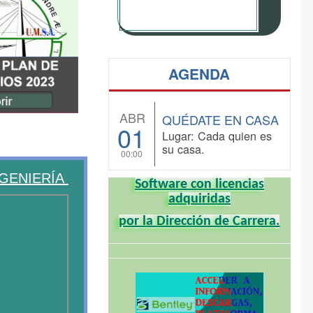
AGENDA
ABR
QUÉDATE EN CASA
01
Lugar: Cada quien es
su casa.
00:00
CIVIL - UMSA
Software con licencias
adquiridas
por la Dirección de Carrera.