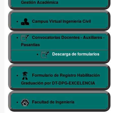
Gestión Académica
Campus Virtual Ingeniería Civil
Convocatorias Docentes - Auxiliares -
Pasantias
Descarga de formularios
Formulario de Registro Habilitación
Graduación por DT-DPG-EXCELENCIA
Facultad de Ingeniería