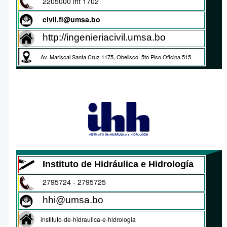
2205000 int 1702
civil.fi@umsa.bo
http://ingenieriacivil.umsa.bo
Av. Mariscal Santa Cruz 1175, Obelisco. 5to Piso Oficina 515.
Instituto de Hidráulica e Hidrología
2795724 - 2795725
hhi@umsa.bo
instituto-de-hidraulica-e-hidrologia