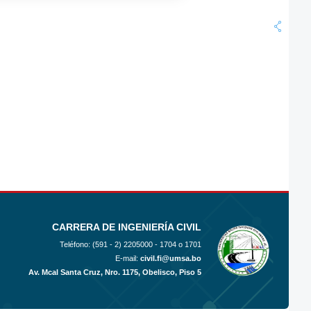
CARRERA DE INGENIERÍA CIVIL
Teléfono: (591 - 2)
2205000 - 1704 o 1701
E-mail:
civil.fi@umsa.bo
Av. Mcal Santa Cruz, Nro. 1175, Obelisco, Piso 5