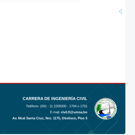
CARRERA DE INGENIERÍA CIVIL
Teléfono: (591 - 2)
2205000 - 1704 o 1701
E-mail:
civil.fi@umsa.bo
Av. Mcal Santa Cruz, Nro. 1175, Obelisco, Piso 5