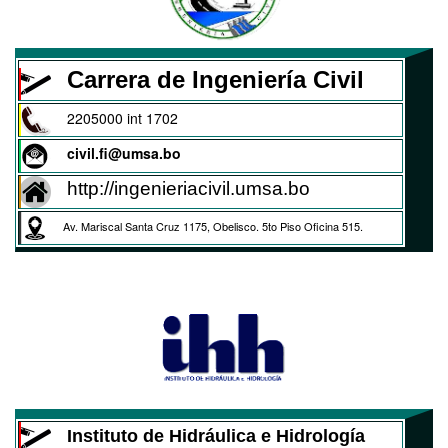
Carrera de Ingeniería Civil
2205000 int 1702
civil.fi@umsa.bo
http://ingenieriacivil.umsa.bo
Av. Mariscal Santa Cruz 1175, Obelisco. 5to Piso Oficina 515.
Instituto de Hidráulica e Hidrología