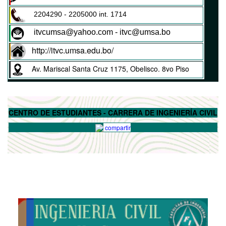
2204290 - 2205000 int. 1714
itvcumsa@yahoo.com - itvc@umsa.bo
http://itvc.umsa.edu.bo/
Av. Mariscal Santa Cruz 1175, Obelisco. 8vo Piso
CENTRO DE ESTUDIANTES - CARRERA DE INGENIERÍA CIVIL
compartir