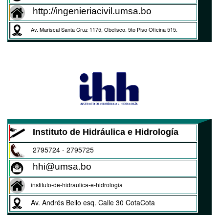
http://ingenieriacivil.umsa.bo
Av. Mariscal Santa Cruz 1175, Obelisco. 5to Piso Oficina 515.
Instituto de Hidráulica e Hidrología
2795724 - 2795725
hhi@umsa.bo
instituto-de-hidraulica-e-hidrologia
Av. Andrés Bello esq. Calle 30 CotaCota